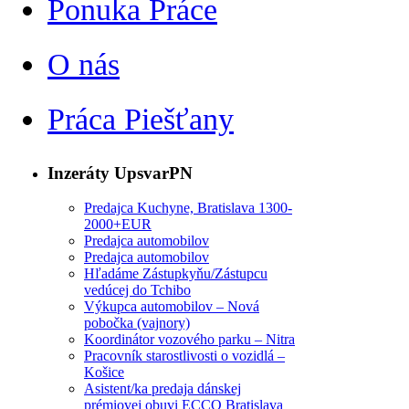
Ponuka Práce
O nás
Práca Piešťany
Inzeráty UpsvarPN
Predajca Kuchyne, Bratislava 1300-
2000+EUR
Predajca automobilov
Predajca automobilov
Hľadáme Zástupkyňu/Zástupcu
vedúcej do Tchibo
Výkupca automobilov – Nová
pobočka (vajnory)
Koordinátor vozového parku – Nitra
Pracovník starostlivosti o vozidlá –
Košice
Asistent/ka predaja dánskej
prémiovej obuvi ECCO Bratislava