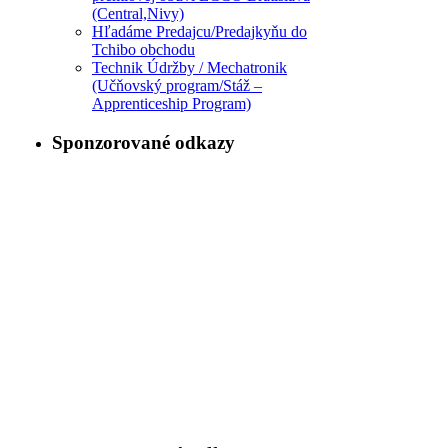
(Central,Nivy)
Hľadáme Predajcu/Predajkyňu do
Tchibo obchodu
Technik Údržby / Mechatronik
(Učňovský program/Stáž –
Apprenticeship Program)
Sponzorované odkazy