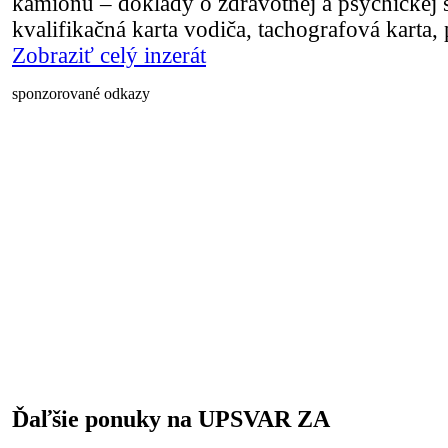
kamiónu – doklady o zdravotnej a psychickej s
kvalifikačná karta vodiča, tachografová karta
Zobraziť celý inzerát
sponzorované odkazy
Ďaľšie ponuky na UPSVAR ZA