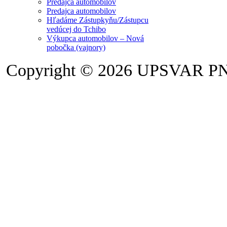
Predajca automobilov
Predajca automobilov
Hľadáme Zástupkyňu/Zástupcu
vedúcej do Tchibo
Výkupca automobilov – Nová
pobočka (vajnory)
Copyright © 2026 UPSVAR P